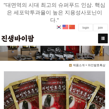
"대면역의 시대 최고의 슈퍼푸드 인삼. 핵심
은 세포막투과율이 높은 지용성사포닌이
다."
login
join
제품소개 > 와인발효흑삼