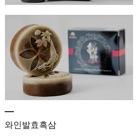
와인발효흑삼