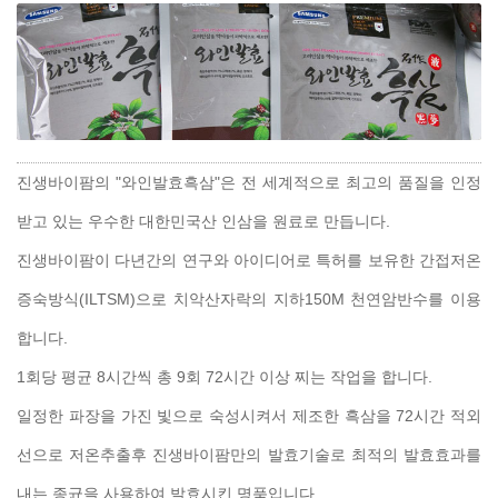
진생바이팜의 "와인발효흑삼"은 전 세계적으로 최고의 품질을 인정
받고 있는 우수한 대한민국산 인삼을 원료로 만듭니다.
진생바이팜이 다년간의 연구와 아이디어로 특허를 보유한 간접저온
증숙방식(ILTSM)으로 치악산자락의 지하150M 천연암반수를 이용
합니다.
1회당 평균 8시간씩 총 9회 72시간 이상 찌는 작업을 합니다.
일정한 파장을 가진 빛으로 숙성시켜서 제조한 흑삼을 72시간 적외
선으로 저온추출후 진생바이팜만의 발효기술로 최적의 발효효과를
내는 종균을 사용하여 발효시킨 명품입니다.