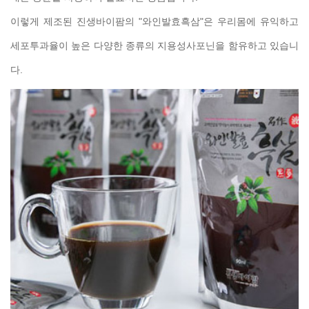
이렇게 제조된 진생바이팜의 "와인발효흑삼"은 우리몸에 유익하고
세포투과율이 높은 다양한 종류의 지용성사포닌을 함유하고 있습니
다.