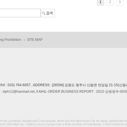
1
2
3
ng Prohibition
SITE MAP
FAX : 033) 764-6057 , ADDRESS : [26506] 강원도 원주시 신림면 언당길 21-15(신림
 slph12@hanmail.net, A MAIL-ORDER BUSINESS REPORT : 2015-강원원주-003
he countries Vokalia and Consonantia, there live the blind texts.Far far away, behind the 
from 150 miles up. I believe every human has a finite number of heartbeats. I don't intend to 