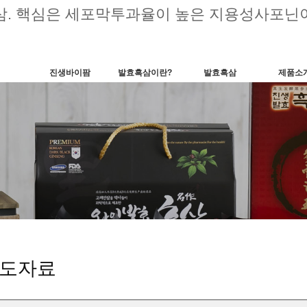
삼. 핵심은 세포막투과율이 높은 지용성사포닌이
진생바이팜
발효흑삼이란?
발효흑삼
제품소
도자료