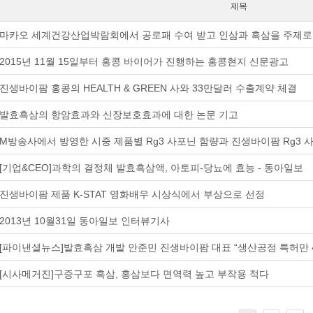
제목
마카오 세계건강산업박람회에서 공로패 수여 받고 인삼과 흑삼을 주제로
2015년 11월 15일부터 홍콩 바이어가 진행하는 홍콩현지 신문광고
진생바이팜 홍콩의 HEALTH & GREEN 사와 33만달러 수출계약 체결
발효흑삼의 항암효과와 신장보호효과에 대한 논문 기고
M방송사에서 방영한 시중 제품별 Rg3 사포닌 함량과 진생바이팜 Rg3 
[기업&CEO]과학의 결정체 발효흑삼액, 아토피-당뇨에 효능 - 동아일보
진생바이팜 제품 K-STAT 영화배우 시상식에서 부상으로 선정
2013년 10월31일 동아일보 인터뷰기사
[파이낸셜뉴스]발효흑삼 개발 안준민 진생바이팜 대표 “생산공정 특허만 4
[시사메거진]구증구포 흑삼, 홍삼보다 면역력 높고 부작용 적다