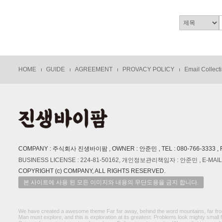
HOME
GUIDE
AGREEMENT
PROVACY POLICY
Email Collecti
COMPANY : 주식회사 진생바이팜 , OWNER : 안준민 , TEL : 080-766-3333 , 
BUSINESS LICENSE : 224-81-50162, 개인정보관리책임자 : 안준민 , E-MAIL :
COPYRIGHT (c) COMPANY, ALL RIGHTS RESERVED.
본 사이트에 사용 된 모든 이미지와 내용의 무단도용을 금지 합니다.
We have created a awesome theme Far far away, behind the word mountains, far from t
Man must explore, and this is exploration at its greatest. Problems look mighty small 