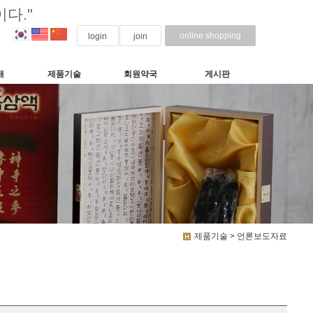
다."
online shopping
login
join
개
제품기술
회원약국
게시판
제품기술 > 언론보도자료