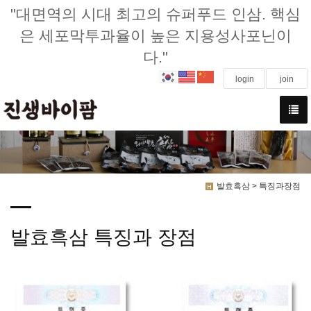
"대면역의 시대 최고의 슈퍼푸드 인삼. 핵심
은 세포막투과율이 높은 지용성사포닌이
다."
login
join
발효흑삼 > 특징과장점
발효흑삼 특징과 장점