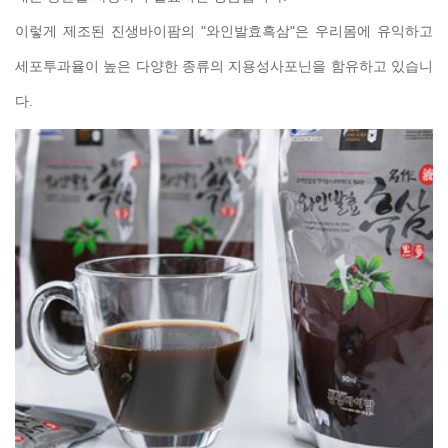
이렇게 제조된 진생바이팜의 "와인발효흑삼"은 우리몸에 유익하고
세포투과율이 높은 다양한 종류의 지용성사포닌을 함유하고 있습니
다.