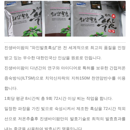
진생바이팜의 "와인발효흑삼"은 전 세계적으로 최고의 품질을 인정
받고 있는 우수한 대한민국산 인삼을 원료로 만듭니다.
진생바이팜이 다년간의 연구와 아이디어로 특허를 보유한 간접저온
증숙방식(ILTSM)으로 치악산자락의 지하150M 천연암반수를 이용
합니다.
1회당 평균 8시간씩 총 9회 72시간 이상 찌는 작업을 합니다.
일정한 파장을 가진 빛으로 숙성시켜서 제조한 흑삼을 72시간 적외
선으로 저온추출후 진생바이팜만의 발효기술로 최적의 발효효과를
내는 종균을 사용하여 발효시킨 명품입니다.