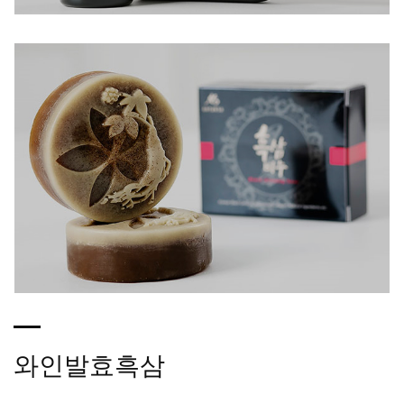
와인발효흑삼