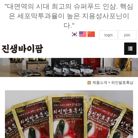
"대면역의 시대 최고의 슈퍼푸드 인삼. 핵심
은 세포막투과율이 높은 지용성사포닌이
다."
login
join
제품소개 > 와인발효흑삼