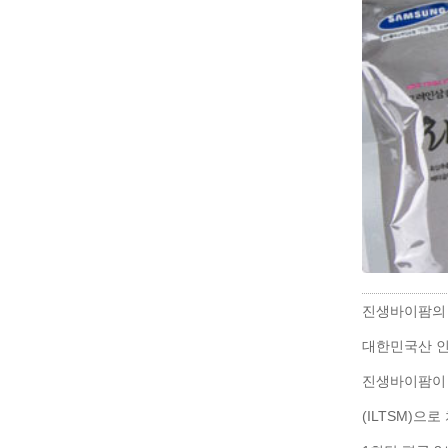
진생바이팜의 
대한민국산 인
진생바이팜이
(ILTSM)