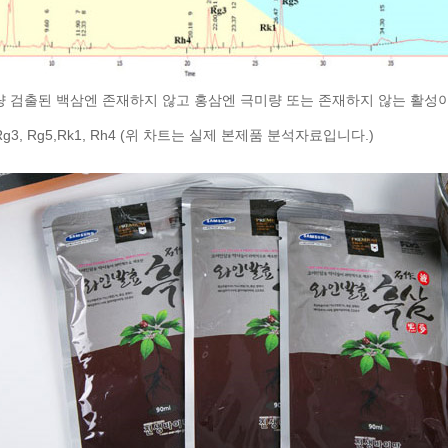
량 검출된 백삼엔 존재하지 않고 홍삼엔 극미량 또는 존재하지 않는 활성이
deRg3, Rg5,Rk1, Rh4 (위 차트는 실제 본제품 분석자료입니다.)