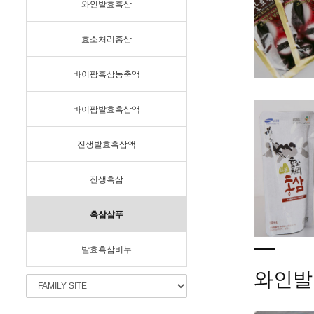
와인발효흑삼
효소처리홍삼
바이팜흑삼농축액
바이팜발효흑삼액
진생발효흑삼액
진생흑삼
흑삼샴푸
발효흑삼비누
와인발