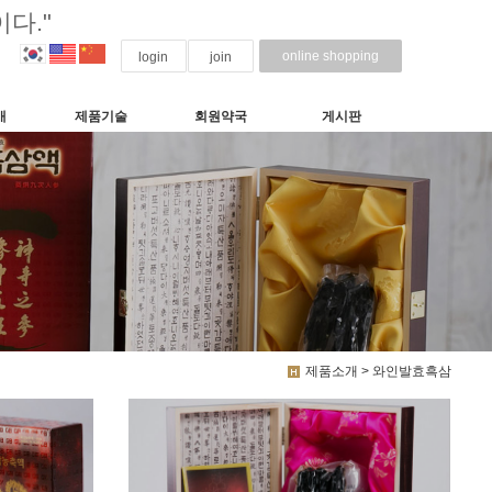
다."
online shopping
login
join
개
제품기술
회원약국
게시판
제품소개 > 와인발효흑삼