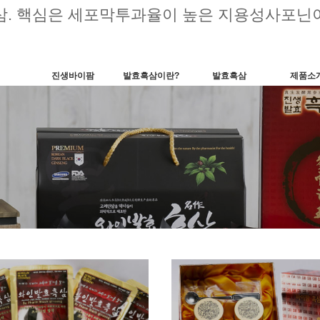
삼. 핵심은 세포막투과율이 높은 지용성사포닌이
진생바이팜
발효흑삼이란?
발효흑삼
제품소